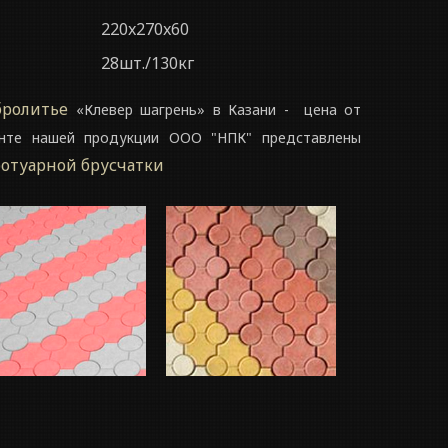
220x270x60
28шт./130кг
бролитье
«Клевер шагрень» в Казани - цена от
енте нашей продукции ООО "НПК" представлены
ротуарной брусчатки