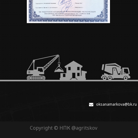
oksanamarkova@bk.ru
Copyright © НПК
@agritskov