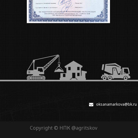
oksanamarkova@bk.ru
Copyright © НПК
@agritskov