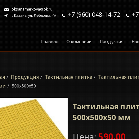
oksanamarkova@bk.ru
+7 (960) 048-14-72
+7
г. Казань, ул. Лебедева, 4А
Главная
О компании
Продукция
На
ая
Продукция
Тактильная плитка
Тактильная пли
ми
500x500x50
Тактильная пли
500x500x50 мм
Цена:
590.00