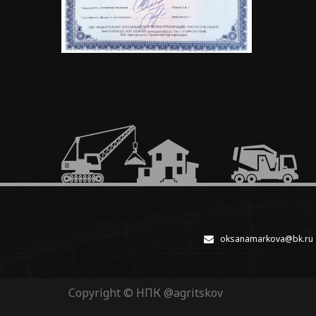
oksanamarkova@bk.ru
Copyright © НПК
@agritskov